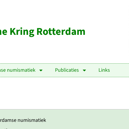
e Kring Rotterdam
mse numismatiek
Publicaties
Links
erdamse numismatiek