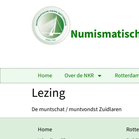
Numismatisch
Home
Over de NKR
Rotterda
Lezing
De muntschat / muntvondst Zuidlaren
Home
Rott