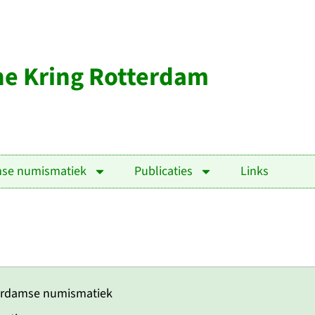
e Kring Rotterdam
mse numismatiek
Publicaties
Links
erdamse numismatiek