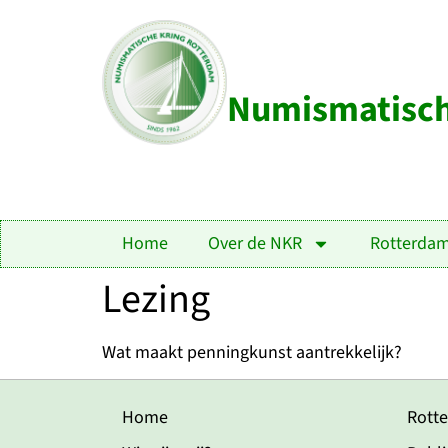
Numismatisch
Home
Over de NKR
Rotterda
Lezing
Wat maakt penningkunst aantrekkelijk?
Home
Rott