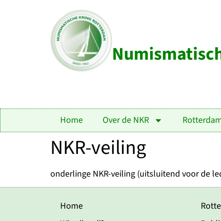
Numismatisch
Home
Over de NKR
Rotterda
NKR-veiling
onderlinge NKR-veiling (uitsluitend voor de le
Home
Rott