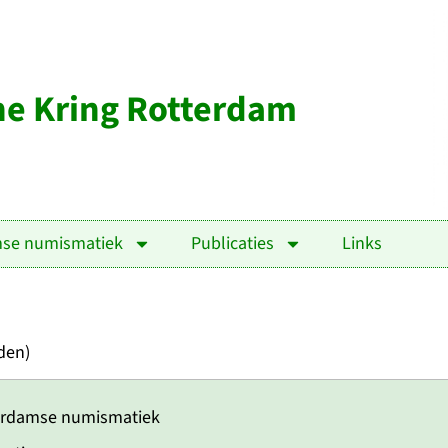
e Kring Rotterdam
mse numismatiek
Publicaties
Links
den)
erdamse numismatiek